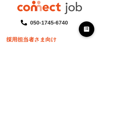
050-1745-6740
採用担当者さま向け
Connect Jobとは
ご支援事例
採用ノウハウ
イベントレポート
資料ライブラリ
ニュース
外国人の新卒・中途採用
インド工科大学(IIT)採用
施工管理技士候補採用
ホスピタリティ人材採用