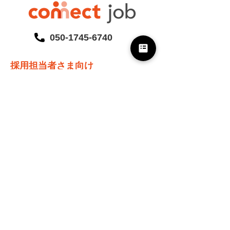
050-1745-6740
採用担当者さま向け
Connect Jobとは
ご支援事例
採用ノウハウ
イベントレポート
資料ライブラリ
ニュース
外国人の新卒・中途採用
インド工科大学(IIT)採用
施工管理技士候補採用
ホスピタリティ人材採用