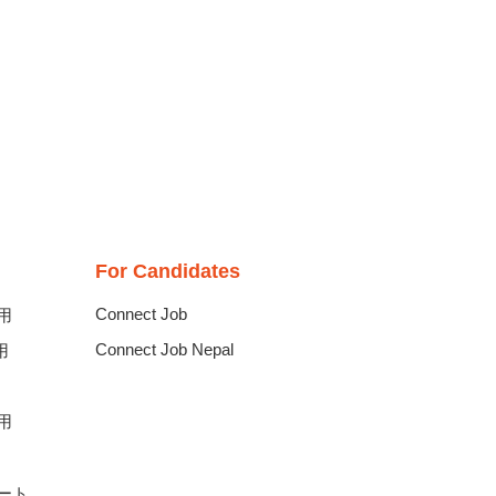
​For Candidates
Connect Job
用
Connect Job Nepal
用
用
ート