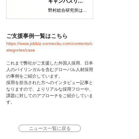
キャンパスリクルーティングで海外大生から昨対比2.5倍の応募を獲得。価値観の多様性を重視した野村総合研究所の採用活動とは
野村総合研究所は採用における多様性を重視し、海外大生の採用に注力。2023年にはアメリカ、カナダ、イギリスでオンキャンパスリクルーティングを実施し応募数は昨対比2.5倍、内定者数も前年を上回っています。本インタビューでは、採用に関する考え方とその仮定についてお聞きしました。
ご支援事例一覧はこちら
https://www.jobbiz.connectiu.com/contents/c
ategories/case
これまで弊社がご支援した外国人採用、日本
人のバイリンガルを含むグローバル人材採用
の事例をご紹介しています。
採用を担当された方へのインタビュー記事と
なりますので、よりリアルな採用フローや、
課題に対してのアプローチをご紹介していま
す。
ニュース一覧に戻る