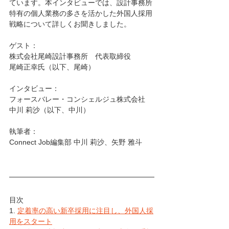
ています。本インタビューでは、設計事務所
特有の個人業務の多さを活かした外国人採用
戦略について詳しくお聞きしました。
ゲスト：
株式会社尾崎設計事務所　代表取締役　
尾崎正幸氏（以下、尾崎）
インタビュー：
フォースバレー・コンシェルジュ株式会社　
中川 莉沙（以下、中川）
執筆者：
Connect Job編集部 中川 莉沙、矢野 雅斗
目次
1. 
定着率の高い新卒採用に注目し、外国人採
用をスタート