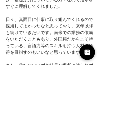
すぐに理解してくれました。
日々、真面目に仕事に取り組んでくれるので
採用してよかったなと思っており、来年以降
も続けていきたいです。南米での業務の依頼
をいただくこともあり、外国籍だからこそ持
っている、言語力等のスキルを持つ人材の獲
得を目指すのもいいなと思っています。
また、弊社ではいずれ社員が場所に縛られず
に働けるようにしたいと考えており、そのた
めの環境づくりのきっかけになったのも採用
してよかったと思う理由の一つです。
ただ、現状やはり日本人のお客様との測定や
打ち合わせ等、日本語力が求められる場面も
多いです。会社全体のバランスを見ながら、
今後も外国人採用を継続していきたいと思い
ます。
── そんな御社にとっての「グローバル