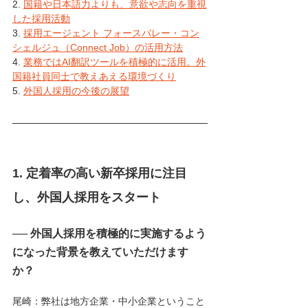
2. 
国籍や日本語力よりも、意欲や志向を重視
した採用活動
3. 
採用エージェント フォースバレー・コン
シェルジュ（Connect Job）の活用方法
4. 
業務ではAI翻訳ツールを積極的に活用。外
国籍社員同士で教えあえる環境づくり
5. 
外国人採用の今後の展望
1. 定着率の高い新卒採用に注目
し、外国人採用をスタート
── 外国人採用を積極的に実施するよう
になった背景を教えていただけます
か？
尾崎：弊社は地方企業・中小企業ということ