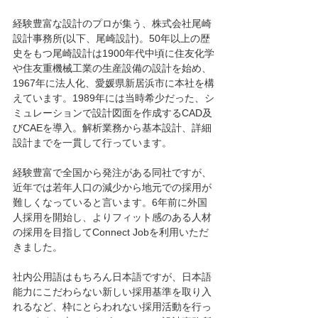
経験豊富な設計のプロが集う、株式会社尾崎
設計事務所(以下、尾崎設計)。50年以上の歴
史をもつ尾崎設計は1900年代中頃に住友化学
や住友重機械工業の生産設備の設計を始め、
1967年に法人化、愛媛県新居浜市に本社を構
えています。1989年には当時希少だった、シ
ミュレーションで設計図面を作成するCAD及
びCAEを導入。解析業務から基本設計、詳細
設計までを一貫して行っています。
経験豊富で全国から発注がある同社ですが、
近年では若年人口の減少から地元での採用が
難しくなっていると言います。6年前に外国
人採用を開始し、よりフィット感のある人材
の採用を目指してConnect Jobを利用いただ
きました。
社内公用語はもちろん日本語ですが、日本語
能力にこだわらない新しい採用基準を取り入
れるなど、枠にとらわれない採用活動を行っ