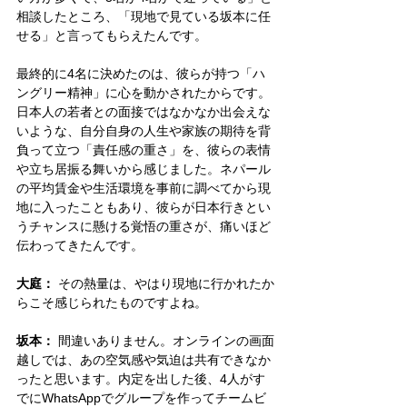
相談したところ、「現地で見ている坂本に任
せる」と言ってもらえたんです。
最終的に4名に決めたのは、彼らが持つ「ハ
ングリー精神」に心を動かされたからです。
日本人の若者との面接ではなかなか出会えな
いような、自分自身の人生や家族の期待を背
負って立つ「責任感の重さ」を、彼らの表情
や立ち居振る舞いから感じました。ネパール
の平均賃金や生活環境を事前に調べてから現
地に入ったこともあり、彼らが日本行きとい
うチャンスに懸ける覚悟の重さが、痛いほど
伝わってきたんです。
大庭：
 その熱量は、やはり現地に行かれたか
らこそ感じられたものですよね。
坂本：
 間違いありません。オンラインの画面
越しでは、あの空気感や気迫は共有できなか
ったと思います。内定を出した後、4人がす
でにWhatsAppでグループを作ってチームビ