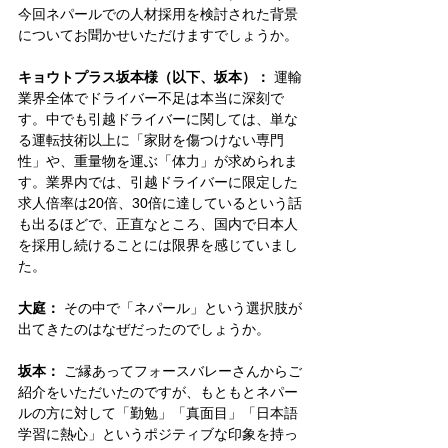
今回ネパールでの人材採用を検討された背景
についてお聞かせいただけますでしょうか。
キョウトプラス坂本様（以下、坂本）：
 運輸
業界全体でドライバー不足は本当に深刻で
す。中でも引越ドライバーに関しては、単な
る運転技術以上に「家財を傷つけない専門
性」や、重量物を運ぶ「体力」が求められま
す。業界内では、引越ドライバーに限定した
求人倍率は20倍、30倍に達しているという話
も出るほどで、正直なところ、国内で日本人
を採用し続けることには限界を感じていまし
た。
大庭：
 その中で「ネパール」という選択肢が
出てきたのはなぜだったのでしょうか。
坂本：
 ご縁あってフォースバレーさんからご
紹介をいただいたのですが、もともとネパー
ルの方に対して「勤勉」「真面目」「日本語
学習に熱心」というポジティブな印象を持っ