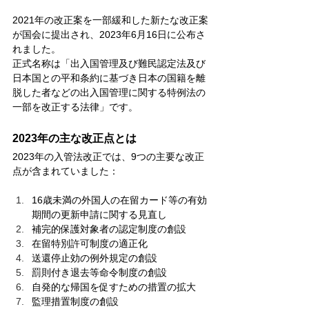
2021年の改正案を一部緩和した新たな改正案
が国会に提出され、2023年6月16日に公布さ
れました。
正式名称は「出入国管理及び難民認定法及び
日本国との平和条約に基づき日本の国籍を離
脱した者などの出入国管理に関する特例法の
一部を改正する法律」です。
2023年の主な改正点とは
2023年の入管法改正では、9つの主要な改正
点が含まれていました：
16歳未満の外国人の在留カード等の有効
期間の更新申請に関する見直し
補完的保護対象者の認定制度の創設
在留特別許可制度の適正化
送還停止効の例外規定の創設
罰則付き退去等命令制度の創設
自発的な帰国を促すための措置の拡大
監理措置制度の創設