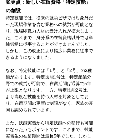
変更点：新しい在留資格「特定技能」
の創設
特定技能では、従来の就労ビザでは対象外だ
った現場作業を含む業務への就労が可能とな
り、現場即戦力人材の受け入れが拡大しまし
た。これまで、身分系の在留資格以外では単
純労働に従事することができませんでした。
しかし、この改正により幅広い業務に従事で
きるようになりました。
なお、特定技能には「1号」と「2号」の2種
類があります。特定技能1号は、特定産業分
野での就労が可能で、在留期間は通算で5年
が上限となります。一方、特定技能2号は、
より高度な技能を持つ人材を対象としてお
り、在留期間の更新に制限がなく、家族の帯
同も認められています。
また、技能実習から特定技能への移行も可能
になった点もポイントです。これまで、技能
実習生の在留期間は最長5年でした。しかし