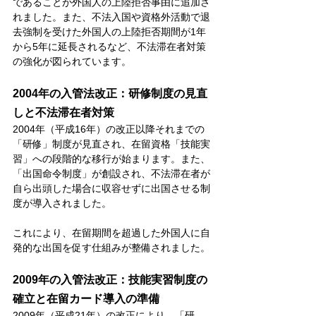
であることが外国人の上陸拒否事由に追加さ
れました。また、不法入国や資格外活動で退
去強制を受けた外国人の上陸拒否期間が1年
から5年に延長されるなど、不法滞在者対策
の強化が図られています。
2004年の入管法改正：研修制度の見直
しと不法滞在者対策
2004年（平成16年）の改正以降それまでの
「研修」制度が見直され、在留資格「技能実
習」への段階的な移行が始まります。また、
「出国命令制度」が創設され、不法滞在者が
自ら出頭した場合に収容せずに出国させる制
度が導入されました。
これにより、在留期間を超過した外国人に自
発的な出国を促す仕組みが整備されました。
2009年の入管法改正：技能実習制度の
確立と在留カード導入の準備
2009年（平成21年）の改正により、「研