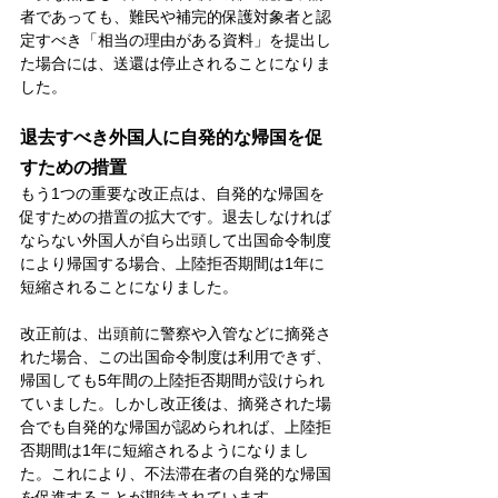
者であっても、難民や補完的保護対象者と認
定すべき「相当の理由がある資料」を提出し
た場合には、送還は停止されることになりま
した。
退去すべき外国人に自発的な帰国を促
すための措置
もう1つの重要な改正点は、自発的な帰国を
促すための措置の拡大です。退去しなければ
ならない外国人が自ら出頭して出国命令制度
により帰国する場合、上陸拒否期間は1年に
短縮されることになりました。
改正前は、出頭前に警察や入管などに摘発さ
れた場合、この出国命令制度は利用できず、
帰国しても5年間の上陸拒否期間が設けられ
ていました。しかし改正後は、摘発された場
合でも自発的な帰国が認められれば、上陸拒
否期間は1年に短縮されるようになりまし
た。これにより、不法滞在者の自発的な帰国
を促進することが期待されています。