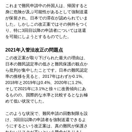
これまで難民申請中の外国人は、帰国すると
身に危険が及ぶ可能性があるとして強制送還
が保留され、日本での滞在が認められていま
した。しかしこの改正案ではその例外をつく
り、特に3回目以降の申請者については送還
を可能にしようとするものでした。
2021年入管法改正の問題点
この改正案が取り下げられた最大の理由は、
日本の難民認定率の低さと難民保護の観点か
ら批判が集中したことです。日本の難民認定
率の推移を見ると、2017年はわずか0.1%、
2018年と2019年は0.4%、2020年に1.2%、
そして2021年に3.1%と徐々に改善傾向にあ
るものの、国際的な水準と比較するとなお極
めて低い状況でした。
このような状況で、難民申請の回数制限を設
け、3回目以降の申請者を強制送還できるよ
うにするという改正案は、真の難民が保護さ