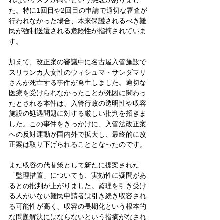
れないリスクが高いという懸念がありまし
た。特に1回目や2回目の申請で適切な審査が
行われなかった場合、本来保護されるべき難
民が強制送還される危険性が指摘されていま
す。
加えて、改正案の審議中に名古屋入管施設で
スリランカ人女性のウィシュマ・サンダマリ
さんが死亡する事件が発生しました。適切な
医療を受けられなかったことが死因に関わっ
たとされる本件は、入管行政の透明性や収容
施設の処遇問題に対する厳しい批判を招きま
した。この事件をきっかけに、入管法改正案
への反対運動が国内外で拡大し、最終的に改
正案は取り下げられることとなったのです。
また収容の代替策として新たに提案された
「監理措置」についても、実効性に疑問があ
るとの批判が上がりました。監理を引き受け
る人がいない難民申請者は引き続き収容され
る可能性が高く、収容の長期化という根本的
な問題解決にはならないという指摘がなされ