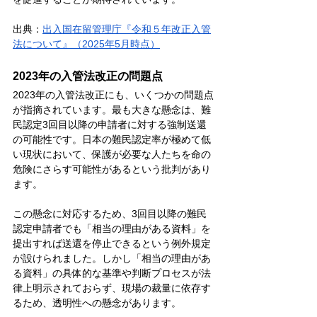
出典：
出入国在留管理庁『令和５年改正入管
法について』（2025年5月時点）
2023年の入管法改正の問題点
2023年の入管法改正にも、いくつかの問題点
が指摘されています。最も大きな懸念は、難
民認定3回目以降の申請者に対する強制送還
の可能性です。日本の難民認定率が極めて低
い現状において、保護が必要な人たちを命の
危険にさらす可能性があるという批判があり
ます。
この懸念に対応するため、3回目以降の難民
認定申請者でも「相当の理由がある資料」を
提出すれば送還を停止できるという例外規定
が設けられました。しかし「相当の理由があ
る資料」の具体的な基準や判断プロセスが法
律上明示されておらず、現場の裁量に依存す
るため、透明性への懸念があります。