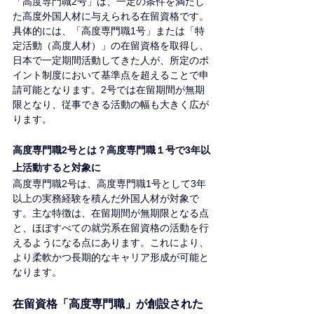
「高度専門職2号」は、一定の条件を満たし
た高度外国人材に与えられる在留資格です。
具体的には、「高度専門職1号」または「特
定活動（高度人材）」の在留資格を取得し、
日本で一定期間活動してきた人が、所定のポ
イント制度において基準点を超えることで申
請可能となります。2号では在留期間が無期
限となり、従事できる活動の幅も大きく広が
ります。
高度専門職2号とは？高度専門職１号で3年以
上活動すると対象に
高度専門職2号は、高度専門職1号として3年
以上の実務経験を積んだ外国人材が対象で
す。主な特徴は、在留期間が無期限となる点
と、ほぼすべての就労系在留資格の活動を行
えるようになる点にあります。これにより、
より柔軟かつ長期的なキャリア形成が可能と
なります。
在留資格「高度専門職」が創設された