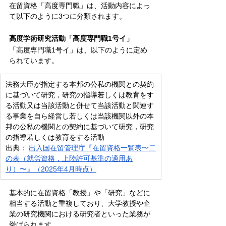
在留資格「高度専門職」は、活動内容によっ
て以下のように3つに分類されます。
高度学術研究活動「高度専門職1号イ」
「高度専門職1号イ」は、以下のように定め
られています。
法務大臣が指定する本邦の公私の機関との契約
に基づいて研究，研究の指導若しくは教育をす
る活動又は当該活動と併せて当該活動と関連す
る事業を自ら経営し若しくは当該機関以外の本
邦の公私の機関との契約に基づいて研究，研究
の指導若しくは教育をする活動
出典：
出入国在留管理庁『在留資格一覧表〜二
の表（就労資格，上陸許可基準の適用あ
り）〜』（2025年4月時点）
基本的に在留資格「教授」や「研究」などに
相当する活動と重複しており、大学教授や企
業の研究機関における研究者といった業務が
挙げられます。