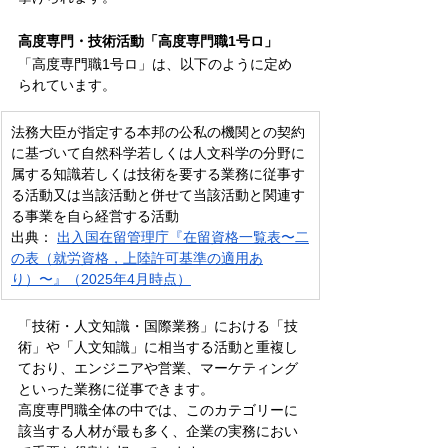
高度専門・技術活動「高度専門職1号ロ」
「高度専門職1号ロ」は、以下のように定め
られています。
法務大臣が指定する本邦の公私の機関との契約
に基づいて自然科学若しくは人文科学の分野に
属する知識若しくは技術を要する業務に従事す
る活動又は当該活動と併せて当該活動と関連す
る事業を自ら経営する活動
出典：
出入国在留管理庁『在留資格一覧表〜二
の表（就労資格，上陸許可基準の適用あ
り）〜』（2025年4月時点）
「技術・人文知識・国際業務」における「技
術」や「人文知識」に相当する活動と重複し
ており、エンジニアや営業、マーケティング
といった業務に従事できます。
高度専門職全体の中では、このカテゴリーに
該当する人材が最も多く、企業の実務におい