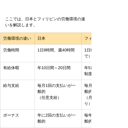
ここでは、日本とフィリピンの労働環境の違
いを解説します。
労働環境の違い
日本
フィリピン
労働時間
1日8時間、週40時間
1日8時間（週48時間ま
で）
有給休暇
年10日間～20日間
年5日間（残りの買取
制度あり）
給与支給
毎月1回の支払いが一
毎月2回の支払いが一
般的
般的
（任意支給）
（月1回など例外あ
り）
ボーナス
年に2回の支払いが一
毎年12月の支払いが一
般的
般的