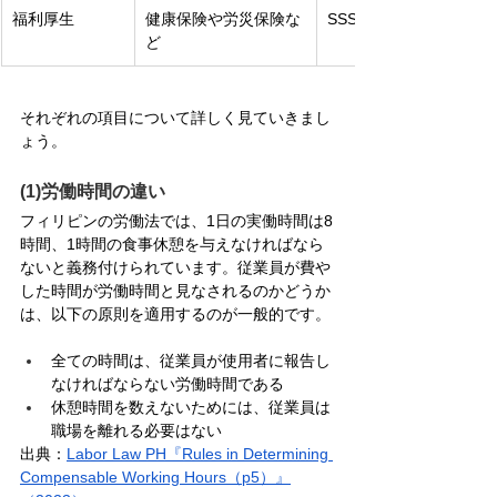
福利厚生
健康保険や労災保険な
SSSやPhilHealthなど
ど
それぞれの項目について詳しく見ていきまし
ょう。
(1)労働時間の違い
フィリピンの労働法では、1日の実働時間は8
時間、1時間の食事休憩を与えなければなら
ないと義務付けられています。従業員が費や
した時間が労働時間と見なされるのかどうか
は、以下の原則を適用するのが一般的です。
全ての時間は、従業員が使用者に報告し
なければならない労働時間である
休憩時間を数えないためには、従業員は
職場を離れる必要はない
出典：
Labor Law PH『Rules in Determining 
Compensable Working Hours（p5）』