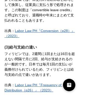
して換算し、従業員に支払う形で処理されま
す。この制度は「convertible leave credits」
と呼ばれており、退職時や年末にまとめて支
払われることもあります。
出典：
Labor Law PH『Conversion（p28）』
（2023）
(3)給与支給の違い
フィリピンでは、2週間に1回または16日を超
えない間隔で月に2回、給与が支給されるの
が一般的です。日本では毎月1回の支払いが
義務付けられているため、フィリピンとは給
与支給の点で違いがあります。
出典：
Labor Law PH『Frequency of 
Distribution（p26）』（2023）
また、フィリピンでは休日に勤務した場合、
割増賃金（Premium Pay・Holiday Pay）が支