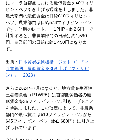
にマニラ首都圏における最低賃金を40フィリ
ピン・ペソ引き上げる通達を出しました。非
農業部門の最低賃金は日給610フィリピン・
ペソ、農業部門は日給573フィリピン・ペソ
です。当時のレート、「1PHP＝約2.6円」で
計算すると、非農業部門の日給は約1,590
円、農業部門の日給は約1,490円になりま
す。
出典：
日本貿易振興機構（ジェトロ）『マニ
ラ首都圏、最低賃金を引き上げ（フィリピ
ン）』（2023）
さらに2024年7月になると、地方賃金生産性
三者委員会（RTWPB）は首都圏労働者の最
低賃金を35フィリピン・ペソ引き上げること
を承認しました。この改定によって、非農業
部門の最低賃金は610フィリピン・ペソから
645フィリピン・ペソ（約1,680円）に引き上
げられています。