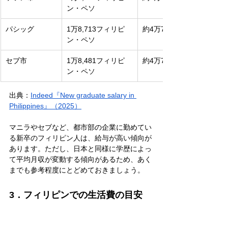
ン・ペソ
パシッグ
1万8,713フィリピ
約4万7,900円
ン・ペソ
セブ市
1万8,481フィリピ
約4万7,310円
ン・ペソ
出典：
Indeed『New graduate salary in 
Philippines』（2025）
マニラやセブなど、都市部の企業に勤めてい
る新卒のフィリピン人は、給与が高い傾向が
あります。ただし、日本と同様に学歴によっ
て平均月収が変動する傾向があるため、あく
までも参考程度にとどめておきましょう。
3．フィリピンでの生活費の目安