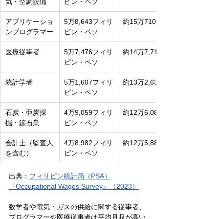
気・空調設備
ピン・ペソ
アプリケーショ
5万8,643フィリ
約15万710円
ンプログラマー
ピン・ペソ
医療従事者
5万7,476フィリ
約14万7,710円
ピン・ペソ
統計学者
5万1,607フィリ
約13万2,630円
ピン・ペソ
石炭・亜炭採
4万9,059フィリ
約12万6,080円
掘・鉱石業
ピン・ペソ
会計士（監査人
4万8,982フィリ
約12万5,880円
を含む）
ピン・ペソ
出典：
フィリピン統計局（PSA）
『Occupational Wages Survey』（2023）
数学者や電気・ガスの供給に関する従事者、
プログラマーや医療従事者は平均月収が高い