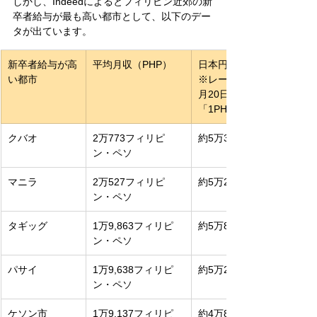
しかし、Indeedによるとフィリピン近郊の新
卒者給与が最も高い都市として、以下のデー
タが出ています。
新卒者給与が高
平均月収（PHP）
日本円（JPY）
い都市
※レートは2025年6
月20日時点の
「1PHP＝2.56円」
クバオ
2万773フィリピ
約5万3,180円
ン・ペソ
マニラ
2万527フィリピ
約5万2,550円
ン・ペソ
タギッグ
1万9,863フィリピ
約5万850円
ン・ペソ
パサイ
1万9,638フィリピ
約5万270円
ン・ペソ
ケソン市
1万9,137フィリピ
約4万8,990円