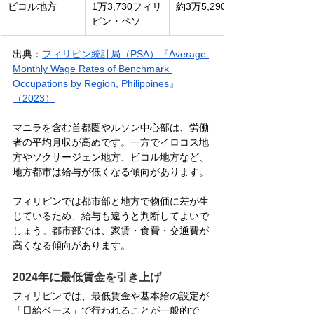
ビコル地方
1万3,730フィリ
約3万5,290円
ピン・ペソ
出典：
フィリピン統計局（PSA）『Average 
Monthly Wage Rates of Benchmark 
Occupations by Region, Philippines』
（2023）
マニラを含む首都圏やルソン中心部は、労働
者の平均月収が高めです。一方でイロコス地
方やソクサージェン地方、ビコル地方など、
地方都市は給与が低くなる傾向があります。
フィリピンでは都市部と地方で物価に差が生
じているため、給与も違うと判断してよいで
しょう。都市部では、家賃・食費・交通費が
高くなる傾向があります。
2024年に最低賃金を引き上げ
フィリピンでは、最低賃金や基本給の設定が
「日給ベース」で行われることが一般的で