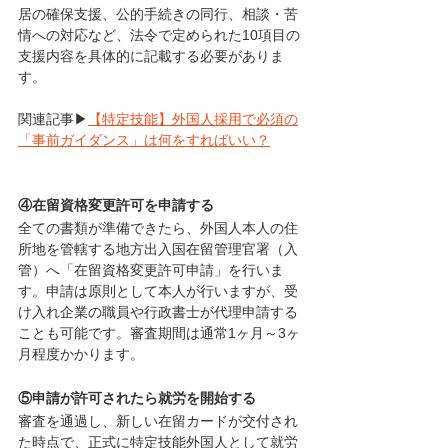
居の確保支援、公的手続きの同行、相談・苦
情への対応など、法令で定められた10項目の
支援内容を具体的に記載する必要がありま
す。
関連記事▶
【特定技能】外国人採用で必須の
「事前ガイダンス」は何をすればいい？
④在留資格変更許可を申請する
全ての書類が準備できたら、外国人本人の住
所地を管轄する地方出入国在留管理官署（入
管）へ「在留資格変更許可申請」を行いま
す。申請は原則として本人が行いますが、受
け入れ企業の職員や行政書士が代理申請する
ことも可能です。審査期間は通常1ヶ月～3ヶ
月程度かかります。
⑤申請が許可されたら就労を開始する
審査を通過し、新しい在留カードが交付され
た時点で、正式に特定技能外国人として就労