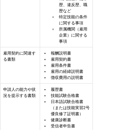
歴、違反歴、職
歴など
特定技能の条件
に関する事項
所属機関（雇用
企業）に関する
事項
雇用契約に関連す
報酬説明書
る書類
雇用契約書
雇用条件書
雇用の経緯説明書
徴収費用の説明書
申請人の能力や状
履歴書
況を提示する書類
技能試験合格書
日本語試験合格書 
（または技能実習2号
優良修了証明書）
健康診断書
受信者申告書