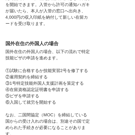
を開始できます。入管から許可の通知ハガキ
が届いたら、本人が入管の窓口へ出向き、
4,000円の収入印紙を納付して新しい在留カ
ードを受け取ります。
国外在住の外国人の場合
国外在住の外国人の場合、以下の流れで特定
技能ビザの申請を進めます。
①試験に合格するか技能実習2号を修了する
②雇用契約を締結する
③1号特定技能外国人支援計画を策定する
④在留資格認定証明書を申請する
⑤ビザを申請する
⑥入国して就労を開始する
なお、二国間協定（MOC）を締結している
国からの受け入れの場合は、別途その国で定
められた手続きが必要になることがありま
す。