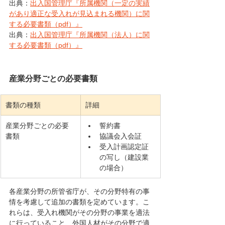
出典：
出入国管理庁『所属機関（一定の実績
があり適正な受入れが見込まれる機関）に関
する必要書類（pdf）』
出典：
出入国管理庁『所属機関（法人）に関
する必要書類（pdf）』
産業分野ごとの必要書類
書類の種類
詳細
産業分野ごとの必要
誓約書
書類
協議会入会証
受入計画認定証
の写し（建設業
の場合）
各産業分野の所管省庁が、その分野特有の事
情を考慮して追加の書類を定めています。こ
れらは、受入れ機関がその分野の事業を適法
に行っていること、外国人材がその分野で適