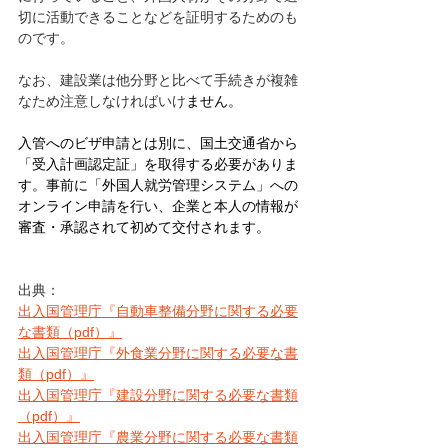
切に活動できることなどを証明するためのも
のです。
なお、建設業は他分野と比べて手続きが複雑
なため注意しなければいけ
ません。
入管へのビザ申請とは別に、国土交通省から
「受入計画認定証」を取得する必要がありま
す。事前に「外国人就労管理システム」への
オンライン申請を行い、企業と本人の情報が
審査・承認されて初めて交付されます。
出典：
出入国管理庁『自動車整備分野に関する必要
な書類（pdf）』
出入国管理庁『外食業分野に関する必要な書
類（pdf）』
出入国管理庁『建設分野に関する必要な書類
（pdf）』
出入国管理庁『農業分野に関する必要な書類