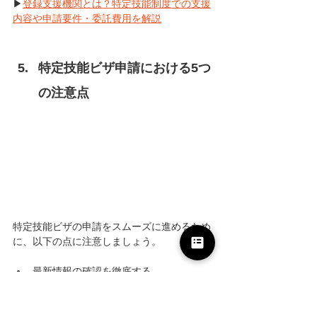
▶
登録支援機関とは？特定技能制度での支援
内容や申請要件・委託費用を解説
特定技能ビザ申請における5つ
の注意点
特定技能ビザの申請をスムーズに進めるため
に、以下の点に注意しましょう。
最新情報の確認を徹底する
法令遵守と支援義務を徹底する
申請書類に誤りや虚偽がないようにする
分野特有の要件や二国間協定を確認する