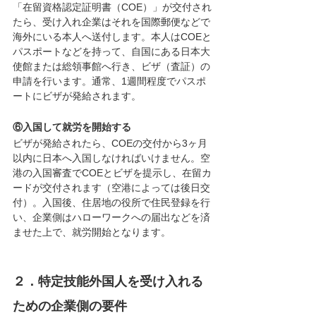
「在留資格認定証明書（COE）」が交付され
たら、受け入れ企業はそれを国際郵便などで
海外にいる本人へ送付します。本人はCOEと
パスポートなどを持って、自国にある日本大
使館または総領事館へ行き、ビザ（査証）の
申請を行います。通常、1週間程度でパスポ
ートにビザが発給されます。
⑥入国して就労を開始する
ビザが発給されたら、COEの交付から3ヶ月
以内に日本へ入国しなければいけません。空
港の入国審査でCOEとビザを提示し、在留カ
ードが交付されます（空港によっては後日交
付）。入国後、住居地の役所で住民登録を行
い、企業側はハローワークへの届出などを済
ませた上で、就労開始となります。
２．特定技能外国人を受け入れる
ための企業側の要件