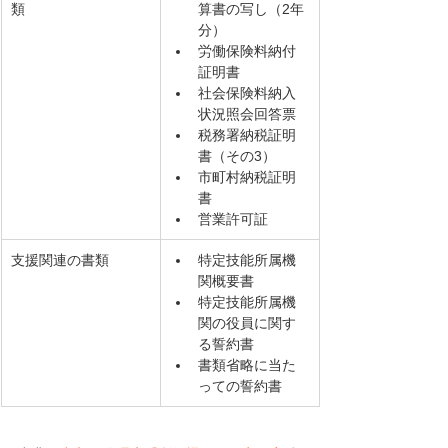
類
算書の写し（2年
分）
労働保険料納付
証明書
社会保険料納入
状況照会回答票
税務署納税証明
書（その3）
市町村納税証明
書
営業許可証
支援関連の書類
特定技能所属機
関概要書
特定技能所属機
関の役員に関す
る誓約書
書類省略に当た
っての誓約書