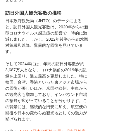
訪日外国人観光客数の推移
日本政府観光局（JNTO）のデータによる
と、訪日外国人観光客数は、2020年からの新
型コロナウイルス感染症の影響で一時的に激
減しました。しかし、2022年後半からの水際
対策緩和以降、驚異的な回復を見せていま
す。
そして2024年には、年間の訪日外客数が約
3,687万人となり、コロナ禍前の2019年の記
録を上回り、過去最高を更新しました。特に
韓国、台湾、香港といった東アジア市場から
の回復が著しいほか、米国や欧州、中東から
の観光客も増加しており、インバウンド市場
の裾野が広がっていることが分かります。こ
の背景には、継続的な円安に加え、航空便の
回復や日本の変わらぬ観光地としての魅力が
挙げられます。