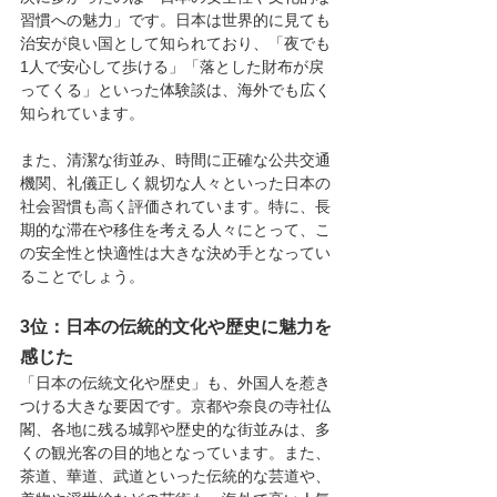
習慣への魅力」です。日本は世界的に見ても
治安が良い国として知られており、「夜でも
1人で安心して歩ける」「落とした財布が戻
ってくる」といった体験談は、海外でも広く
知られています。
また、清潔な街並み、時間に正確な公共交通
機関、礼儀正しく親切な人々といった日本の
社会習慣も高く評価されています。特に、長
期的な滞在や移住を考える人々にとって、こ
の安全性と快適性は大きな決め手となってい
ることでしょう。
3位：日本の伝統的文化や歴史に魅力を
感じた
「日本の伝統文化や歴史」も、外国人を惹き
つける大きな要因です。京都や奈良の寺社仏
閣、各地に残る城郭や歴史的な街並みは、多
くの観光客の目的地となっています。また、
茶道、華道、武道といった伝統的な芸道や、