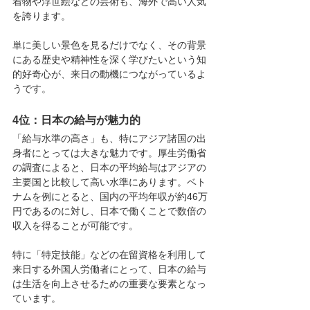
着物や浮世絵などの芸術も、海外で高い人気
を誇ります。
単に美しい景色を見るだけでなく、その背景
にある歴史や精神性を深く学びたいという知
的好奇心が、来日の動機につながっているよ
うです。
4位：日本の給与が魅力的
「給与水準の高さ」も、特にアジア諸国の出
身者にとっては大きな魅力です。厚生労働省
の調査によると、日本の平均給与はアジアの
主要国と比較して高い水準にあります。ベト
ナムを例にとると、国内の平均年収が約46万
円であるのに対し、日本で働くことで数倍の
収入を得ることが可能です。
特に「特定技能」などの在留資格を利用して
来日する外国人労働者にとって、日本の給与
は生活を向上させるための重要な要素となっ
ています。