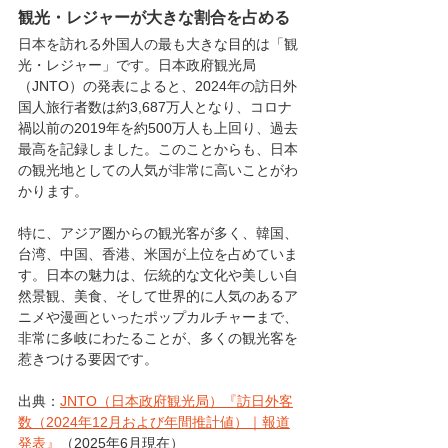
観光・レジャーが大きな割合を占める
日本を訪れる外国人の最も大きな目的は「観
光・レジャー」です。日本政府観光局
（JNTO）の発表によると、2024年の訪日外
国人旅行者数は約3,687万人となり、コロナ
禍以前の2019年を約500万人も上回り、過去
最高を記録しました。このことからも、日本
の観光地としての人気が非常に高いことがわ
かります。
特に、アジア圏からの観光客が多く、韓国、
台湾、中国、香港、米国が上位を占めていま
す。日本の魅力は、伝統的な文化や美しい自
然景観、美食、そして世界的に人気のあるア
ニメや漫画といったポップカルチャーまで、
非常に多岐にわたることが、多くの観光客を
惹きつける要因です。
出典：
JNTO（日本政府観光局）『訪日外客
数（2024年12月および年間推計値）｜報道
発表』
（2025年6月現在）