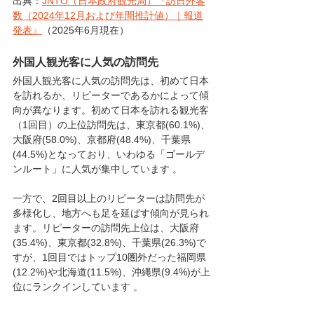
出典：
JNTO（日本政府観光局）『訪日外客
数（2024年12月および年間推計値）｜報道
発表』
（2025年6月現在）
外国人観光客に人気の訪問先
外国人観光客に人気の訪問先は、初めて日本
を訪れるか、リピーターであるかによって傾
向が異なります。初めて日本を訪れる観光客
（1回目）の上位訪問先は、東京都(60.1%)、
大阪府(58.0%)、京都府(48.4%)、千葉県
(44.5%)となっており、いわゆる「ゴールデ
ンルート」に人気が集中しています 。
一方で、2回目以上のリピーターは訪問先が
多様化し、地方へも足を延ばす傾向が見られ
ます。リピーターの訪問先上位は、大阪府
(35.4%)、東京都(32.8%)、千葉県(26.3%)で
すが、1回目ではトップ10圏外だった福岡県
(12.2%)や北海道(11.5%)、沖縄県(9.4%)が上
位にランクインしています 。