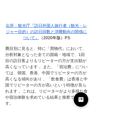
出所：
観光庁『訪日外国人旅行者（観光・レ
ジャー目的）の訪日回数と消費動向の関係に
ついて』
（2020年版）P.5
費目別に見ると、特に「買物代」において、
分析対象となった全ての国籍・地域で、1回
目の訪日客よりもリピーターの方が支出額が
高くなっています 。また、「宿泊費」につい
ては、韓国、香港、中国でリピーターの方が
高くなる傾向があり 、「飲食費」は香港と中
国でリピーターの方が高いという特徴が見ら
れます 。これは、リピーターがより多様な食
や宿泊体験を求めている結果と推察できま
す。
データでみる外国人労働者の