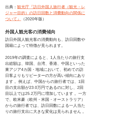
出典：
観光庁『訪日外国人旅行者（観光・レ
ジャー目的）の訪日回数と消費動向の関係に
ついて』
（2020年版）
外国人観光客の消費傾向
訪日外国人観光客の消費動向も、訪日回数や
国籍によって特徴が見られます。
2019年の調査によると、1人当たりの旅行支
出総額は、韓国、台湾、香港、中国といった
東アジア4カ国・地域において、初めての訪
日客よりもリピーターの方が高い傾向にあり
ます 。例えば、中国からの旅行者では、1回
目の支出額が23.0万円であるのに対し、2回
目以上では25.2万円に増加しています 。一方
で、欧米豪（欧州・米国・オーストラリア）
からの旅行者では、訪日回数による一人当た
りの旅行支出に大きな変化は見られません 。