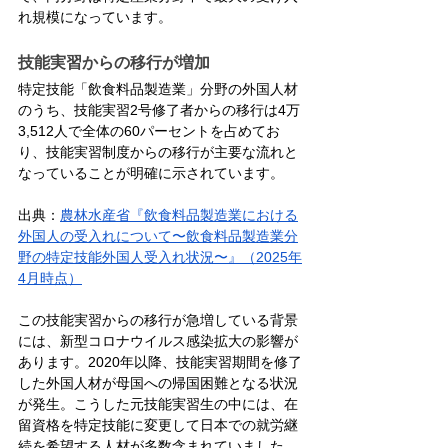
れ規模になっています。
技能実習からの移行が増加
特定技能「飲食料品製造業」分野の外国人材
のうち、技能実習2号修了者からの移行は4万
3,512人で全体の60パーセントを占めてお
り、技能実習制度からの移行が主要な流れと
なっていることが明確に示されています。
出典：
農林水産省『飲食料品製造業における
外国人の受入れについて〜飲食料品製造業分
野の特定技能外国人受入れ状況〜』（2025年
4月時点）
この技能実習からの移行が急増している背景
には、新型コロナウイルス感染拡大の影響が
あります。2020年以降、技能実習期間を修了
した外国人材が母国への帰国困難となる状況
が発生。こうした元技能実習生の中には、在
留資格を特定技能に変更して日本での就労継
続を希望する人材が多数含まれていました。