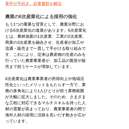
要件や手続き、必要書類を解説
農業の6次産業化による採用の強化
もう1つの重要な背景として、農業分野にお
ける6次産業化の進展があります。6次産業化
とは、農林漁業の1次産業、工業の2次産業、
商業の3次産業を融合させ、生産者が加工や
流通・販売まで一貫して手がける取り組みで
す。これにより、従来は農産物の生産のみを
行っていた農業事業者が、加工品の製造や販
売まで担うケースが増加しています。
6次産業化は農業事業者の所得向上や地域活
性化といったメリットをもたらす一方で、業
務の多角化により1人ひとりが担う業務範囲
が大幅に拡大しました。そのため、さまざま
な工程に対応できるマルチスキルを持った人
材の需要が高まっており、農業事業者の間で
海外人材の採用に活路を見いだす動きが広が
っています。