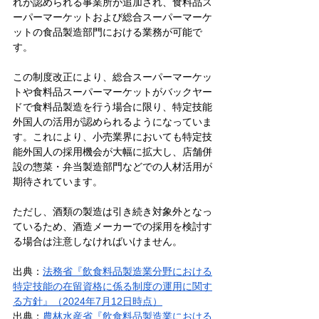
れが認められる事業所が追加され、食料品ス
ーパーマーケットおよび総合スーパーマーケ
ットの食品製造部門における業務が可能で
す。
この制度改正により、総合スーパーマーケッ
トや食料品スーパーマーケットがバックヤー
ドで食料品製造を行う場合に限り、特定技能
外国人の活用が認められるようになっていま
す。これにより、小売業界においても特定技
能外国人の採用機会が大幅に拡大し、店舗併
設の惣菜・弁当製造部門などでの人材活用が
期待されています。
ただし、酒類の製造は引き続き対象外となっ
ているため、酒造メーカーでの採用を検討す
る場合は注意しなければいけません。
出典：
法務省『飲食料品製造業分野における
特定技能の在留資格に係る制度の運用に関す
る方針』（2024年7月12日時点）
出典：
農林水産省『飲食料品製造業における