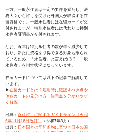
一方、一般永住者は一定の要件を満たし、法
務大臣から許可を受けた外国人が取得する在
留資格です。一般永住者には在留カードが交
付されますが、特別永住者には代わりに特別
永住者証明書が交付されます。
なお、近年は特別永住者の数が年々減少して
おり、新たに資格を取得できる対象も限られ
ているため、「永住者」と言えばほぼ「一般
永住者」を指す状況になっています。
在留カードについては以下の記事で解説して
います。
▶
在留カードとは？雇用時に確認すべき点や
偽造カードの見分け方・注意点を分かりやす
く解説
出典：
永住許可に関するガイドライン（令和
6年11月18日改訂）
（令和7年3月）
出典：
日本国との平和条約に基づき日本の国