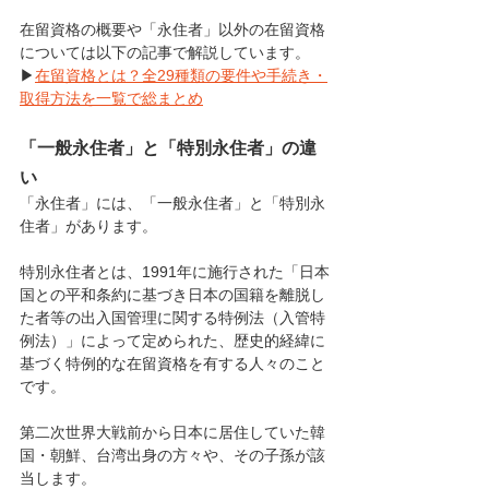
在留資格の概要や「永住者」以外の在留資格
については以下の記事で解説しています。
▶
在留資格とは？全29種類の要件や手続き・
取得方法を一覧で総まとめ
「一般永住者」と「特別永住者」の違
い
「永住者」には、「一般永住者」と「特別永
住者」があります。
特別永住者とは、1991年に施行された「日本
国との平和条約に基づき日本の国籍を離脱し
た者等の出入国管理に関する特例法（入管特
例法）」によって定められた、歴史的経緯に
基づく特例的な在留資格を有する人々のこと
です。
第二次世界大戦前から日本に居住していた韓
国・朝鮮、台湾出身の方々や、その子孫が該
当します。