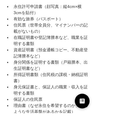
永住許可申請書（顔写真：縦4cm×横
3cmを貼付）
有効な旅券（パスポート）
住民票（世帯全員分、マイナンバーの記
載がないもの）
在職証明書や登記簿謄本など、職業を証
明する書類
資産証明書（預金通帳コピー、不動産登
記簿謄本など）
身分関係を証明する書類（戸籍謄本、出
生証明書など）
所得証明書類（住民税の課税・納税証明
書）
身元保証書と、保証人の職業・収入を証
明する書類
保証人の住民票
理由書（なぜ永住を希望するのか、どの
ような生活基盤があるかを記載）
出典：
出入国在留管理庁『永住許可申請』
(2025年10月)