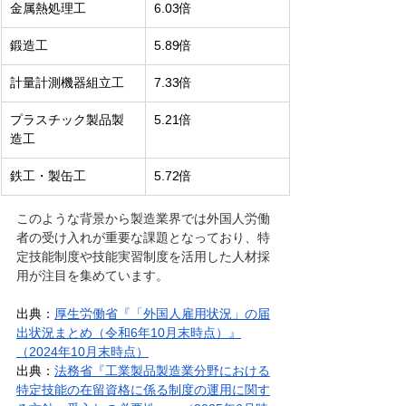
金属熱処理工
6.03倍
鍛造工
5.89倍
計量計測機器組立工
7.33倍
プラスチック製品製
5.21倍
造工
鉄工・製缶工
5.72倍
このような背景から製造業界では外国人労働
者の受け入れが重要な課題となっており、特
定技能制度や技能実習制度を活用した人材採
用が注目を集めています。
出典：
厚生労働省『「外国人雇用状況」の届
出状況まとめ（令和6年10月末時点）』
（2024年10月末時点）
出典：
法務省『工業製品製造業分野における
特定技能の在留資格に係る制度の運用に関す