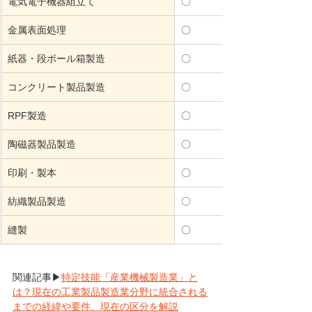
電気電子機器組立て
〇
金属表面処理
〇
紙器・段ボール箱製造
〇
コンクリート製品製造
〇
RPF製造
〇
陶磁器製品製造
〇
印刷・製本
〇
紡織製品製造
〇
縫製
〇
関連記事▶
特定技能「産業機械製造業」と
は？現在の工業製品製造業分野に統合される
までの経緯や要件、現在の区分を解説