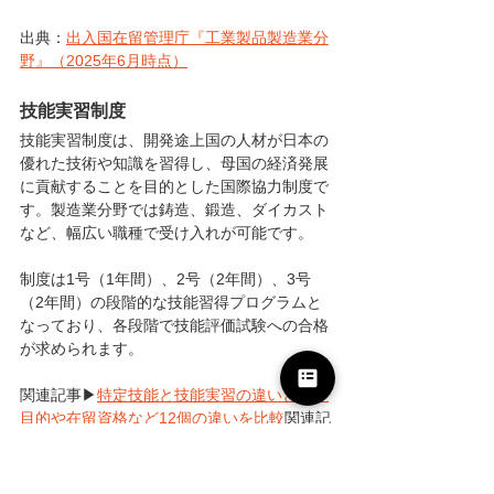
出典：
出入国在留管理庁『工業製品製造業分
野』（2025年6月時点）
技能実習制度
技能実習制度は、開発途上国の人材が日本の
優れた技術や知識を習得し、母国の経済発展
に貢献することを目的とした国際協力制度で
す。製造業分野では鋳造、鍛造、ダイカスト
など、幅広い職種で受け入れが可能です。
制度は1号（1年間）、2号（2年間）、3号
（2年間）の段階的な技能習得プログラムと
なっており、各段階で技能評価試験への合格
が求められます。
関連記事▶
特定技能と技能実習の違いとは？
目的や在留資格など12個の違いを比較
関連記
事▶
技能実習制度の問題とは？原因・背景や
対策、事例、受け入れ方法を解説