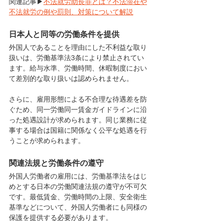
関連記事▶
不法就労助長罪とは？不法滞在や
不法就労の例や罰則、対策について解説
日本人と同等の労働条件を提供
外国人であることを理由にした不利益な取り
扱いは、労働基準法3条により禁止されてい
ます。給与水準、労働時間、休暇制度におい
て差別的な取り扱いは認められません。
さらに、雇用形態による不合理な待遇差を防
ぐため、同一労働同一賃金ガイドラインに沿
った処遇設計が求められます。同じ業務に従
事する場合は国籍に関係なく公平な処遇を行
うことが求められます。
関連法規と労働条件の遵守
外国人労働者の雇用には、労働基準法をはじ
めとする日本の労働関連法規の遵守が不可欠
です。最低賃金、労働時間の上限、安全衛生
基準などについて、外国人労働者にも同様の
保護を提供する必要があります。