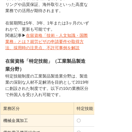
リングや品質保証、海外取引といった高度な
業務での活用が期待されます。
在留期間は5年、3年、1年または3ヶ月のいず
れかで、更新も可能です。
関連記事▶︎
在留資格「技術・人文知識・国際
業務」とは？就労ビザの申請要件や取得方
法、採用時の注意点、不許可事例を解説
在留資格「特定技能」（工業製品製造
業分野）
特定技能制度の工業製品製造業分野は、製造
業の深刻な人材不足解消を目的として2019年
に創設された制度です。以下の10の業務区分
で外国人を受け入れ可能です。
業務区分
特定技能１号
機械金属加工
〇