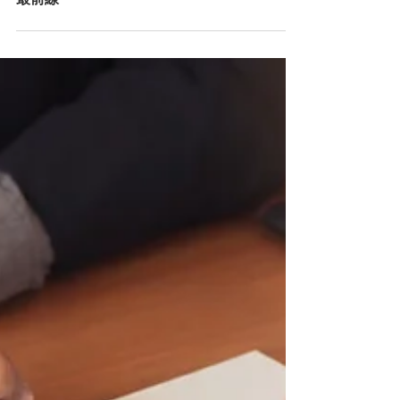
運転士不足を乗り越えて――ネパー
ルで特定技能ドライバー16名を採用
した阪神バスが語る“外国人採用の
最前線”